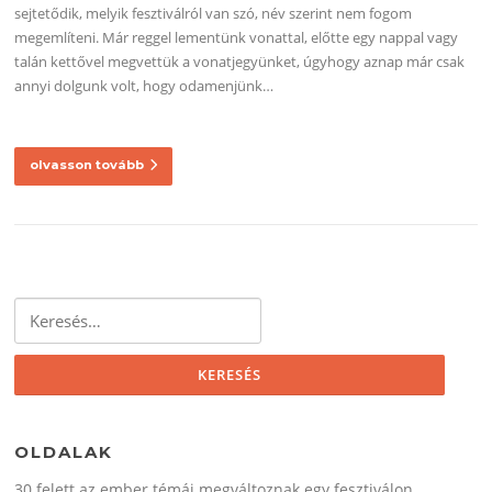
sejtetődik, melyik fesztiválról van szó, név szerint nem fogom
megemlíteni. Már reggel lementünk vonattal, előtte egy nappal vagy
talán kettővel megvettük a vonatjegyünket, úgyhogy aznap már csak
annyi dolgunk volt, hogy odamenjünk…
olvasson tovább
Keresés:
OLDALAK
30 felett az ember témái megváltoznak egy fesztiválon