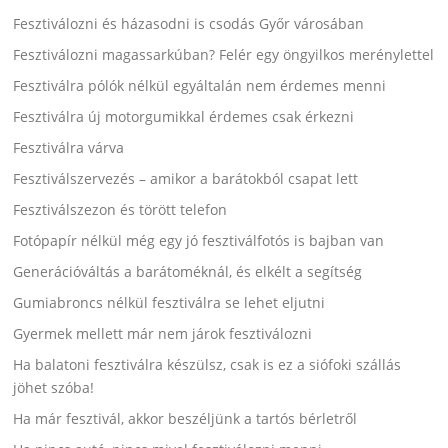
Fesztiválozni és házasodni is csodás Győr városában
Fesztiválozni magassarkúban? Felér egy öngyilkos merénylettel
Fesztiválra pólók nélkül egyáltalán nem érdemes menni
Fesztiválra új motorgumikkal érdemes csak érkezni
Fesztiválra várva
Fesztiválszervezés – amikor a barátokból csapat lett
Fesztiválszezon és törött telefon
Fotópapír nélkül még egy jó fesztiválfotós is bajban van
Generációváltás a barátoméknál, és elkélt a segítség
Gumiabroncs nélkül fesztiválra se lehet eljutni
Gyermek mellett már nem járok fesztiválozni
Ha balatoni fesztiválra készülsz, csak is ez a siófoki szállás
jöhet szóba!
Ha már fesztivál, akkor beszéljünk a tartós bérletről