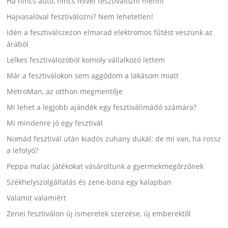
Ha nincs autó, nincs mivel fesztiválozni menni
Hajvasalóval fesztiválozni? Nem lehetetlen!
Idén a fesztiválszezon elmarad elektromos fűtést veszünk az
árából
Lelkes fesztiválozóból komoly vállalkozó lettem
Már a fesztiválokon sem aggódom a lakásom miatt
MetroMan, az otthon megmentője
Mi lehet a legjobb ajándék egy fesztiválimádó számára?
Mi mindenre jó egy fesztivál
Nomád fesztivál után kiadós zuhany dukál: de mi van, ha rossz
a lefolyó?
Peppa malac játékokat vásároltunk a gyermekmegőrzőnek
Székhelyszolgáltatás és zene-bona egy kalapban
Valamit valamiért
Zenei fesztiválon új ismeretek szerzése, új emberektől