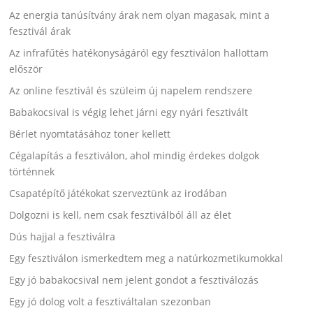
Az energia tanúsítvány árak nem olyan magasak, mint a
fesztivál árak
Az infrafűtés hatékonyságáról egy fesztiválon hallottam
először
Az online fesztivál és szüleim új napelem rendszere
Babakocsival is végig lehet járni egy nyári fesztivált
Bérlet nyomtatásához toner kellett
Cégalapítás a fesztiválon, ahol mindig érdekes dolgok
történnek
Csapatépítő játékokat szerveztünk az irodában
Dolgozni is kell, nem csak fesztiválból áll az élet
Dús hajjal a fesztiválra
Egy fesztiválon ismerkedtem meg a natúrkozmetikumokkal
Egy jó babakocsival nem jelent gondot a fesztiválozás
Egy jó dolog volt a fesztiváltalan szezonban