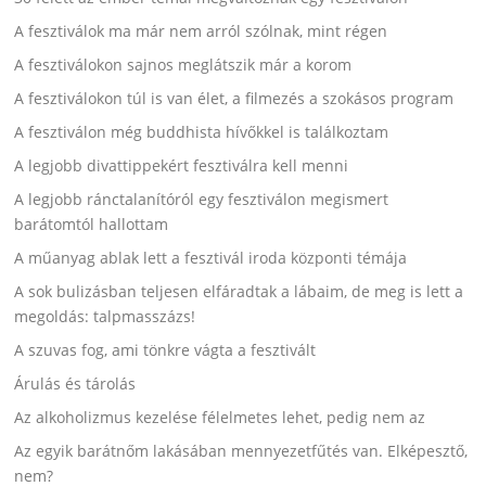
A fesztiválok ma már nem arról szólnak, mint régen
A fesztiválokon sajnos meglátszik már a korom
A fesztiválokon túl is van élet, a filmezés a szokásos program
A fesztiválon még buddhista hívőkkel is találkoztam
A legjobb divattippekért fesztiválra kell menni
A legjobb ránctalanítóról egy fesztiválon megismert
barátomtól hallottam
A műanyag ablak lett a fesztivál iroda központi témája
A sok bulizásban teljesen elfáradtak a lábaim, de meg is lett a
megoldás: talpmasszázs!
A szuvas fog, ami tönkre vágta a fesztivált
Árulás és tárolás
Az alkoholizmus kezelése félelmetes lehet, pedig nem az
Az egyik barátnőm lakásában mennyezetfűtés van. Elképesztő,
nem?