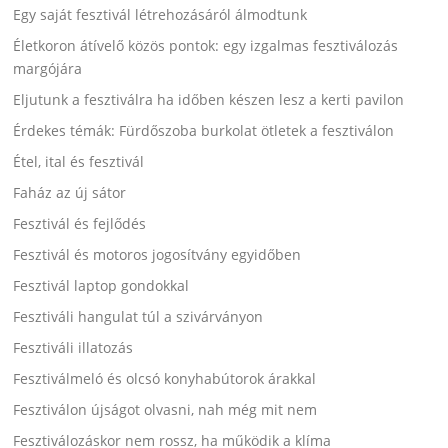
Egy saját fesztivál létrehozásáról álmodtunk
Életkoron átívelő közös pontok: egy izgalmas fesztiválozás
margójára
Eljutunk a fesztiválra ha időben készen lesz a kerti pavilon
Érdekes témák: Fürdőszoba burkolat ötletek a fesztiválon
Étel, ital és fesztivál
Faház az új sátor
Fesztivál és fejlődés
Fesztivál és motoros jogosítvány egyidőben
Fesztivál laptop gondokkal
Fesztiváli hangulat túl a szivárványon
Fesztiváli illatozás
Fesztiválmeló és olcsó konyhabútorok árakkal
Fesztiválon újságot olvasni, nah még mit nem
Fesztiválozáskor nem rossz, ha működik a klíma