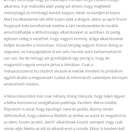
alkatrész. A jó működés alatt pedig azt értem, hogy megfelelő
mennyiségű és minőségű kenést kapjon, tehát ne kezdjen el kopni.
Mert ha elkezdenek idő előtt kopni ezek a dolgok, akkor az apró finom
forgácsok bele kerülhetnek ezekbe a zárt rendszerekbe és tovább
amortizálhatják a létfontosságú alkatrészeket az autóban. Ez pedig
egészen odáig is vezethet, hogy nagyon komoly, drága alkatrészeket
kelljen kicserélni a motorban. Szóval tényleg nagyon fontos dolog az
olajcsere, ne hanyagoljátok el ezt sem, ha már autó karbantartásról
van szó. Na de nehogy azt gondoljátok egy percig is, hogy én
magamtól vagyok ennyire jártas a témában. Csak a
metaautoszerviz.hu oldalról olvasok el nektek mindent és próbálom
egyből átadni a megszerzett tudást és információt valamilyen könnyen
emészthető módon.
A felsorolásomból már csak néhány dolog hiányzik, hogy teljes legyen
a Méta Autószerviz szolgáltatási palettája. Kezdem, illetve inkább
folytatom is azzal, hogy kipufogó csere és javítás. Bizony simán
előfordulhat, hogy valahova felülteti az ember az autót és megsérül ez
az elem, hiszen az első „leérő” alkatrészek között szerepel. Vagy csak
simán eljár felette az idő és elkezdi enni a rozsda. Ekkor is kezdeni kell