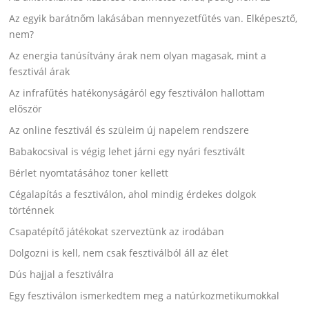
Az egyik barátnőm lakásában mennyezetfűtés van. Elképesztő,
nem?
Az energia tanúsítvány árak nem olyan magasak, mint a
fesztivál árak
Az infrafűtés hatékonyságáról egy fesztiválon hallottam
először
Az online fesztivál és szüleim új napelem rendszere
Babakocsival is végig lehet járni egy nyári fesztivált
Bérlet nyomtatásához toner kellett
Cégalapítás a fesztiválon, ahol mindig érdekes dolgok
történnek
Csapatépítő játékokat szerveztünk az irodában
Dolgozni is kell, nem csak fesztiválból áll az élet
Dús hajjal a fesztiválra
Egy fesztiválon ismerkedtem meg a natúrkozmetikumokkal