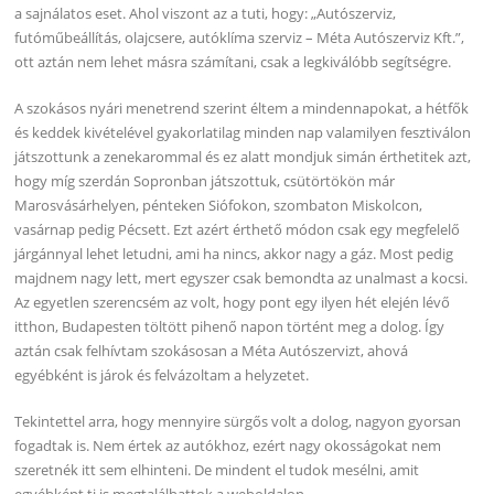
a sajnálatos eset. Ahol viszont az a tuti, hogy: „Autószerviz,
futóműbeállítás, olajcsere, autóklíma szerviz – Méta Autószerviz Kft.”,
ott aztán nem lehet másra számítani, csak a legkiválóbb segítségre.
A szokásos nyári menetrend szerint éltem a mindennapokat, a hétfők
és keddek kivételével gyakorlatilag minden nap valamilyen fesztiválon
játszottunk a zenekarommal és ez alatt mondjuk simán érthetitek azt,
hogy míg szerdán Sopronban játszottuk, csütörtökön már
Marosvásárhelyen, pénteken Siófokon, szombaton Miskolcon,
vasárnap pedig Pécsett. Ezt azért érthető módon csak egy megfelelő
járgánnyal lehet letudni, ami ha nincs, akkor nagy a gáz. Most pedig
majdnem nagy lett, mert egyszer csak bemondta az unalmast a kocsi.
Az egyetlen szerencsém az volt, hogy pont egy ilyen hét elején lévő
itthon, Budapesten töltött pihenő napon történt meg a dolog. Így
aztán csak felhívtam szokásosan a Méta Autószervizt, ahová
egyébként is járok és felvázoltam a helyzetet.
Tekintettel arra, hogy mennyire sürgős volt a dolog, nagyon gyorsan
fogadtak is. Nem értek az autókhoz, ezért nagy okosságokat nem
szeretnék itt sem elhinteni. De mindent el tudok mesélni, amit
egyébként ti is megtalálhattok a weboldalon.