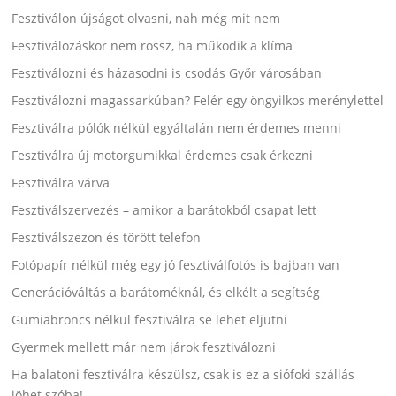
Fesztiválon újságot olvasni, nah még mit nem
Fesztiválozáskor nem rossz, ha működik a klíma
Fesztiválozni és házasodni is csodás Győr városában
Fesztiválozni magassarkúban? Felér egy öngyilkos merénylettel
Fesztiválra pólók nélkül egyáltalán nem érdemes menni
Fesztiválra új motorgumikkal érdemes csak érkezni
Fesztiválra várva
Fesztiválszervezés – amikor a barátokból csapat lett
Fesztiválszezon és törött telefon
Fotópapír nélkül még egy jó fesztiválfotós is bajban van
Generációváltás a barátoméknál, és elkélt a segítség
Gumiabroncs nélkül fesztiválra se lehet eljutni
Gyermek mellett már nem járok fesztiválozni
Ha balatoni fesztiválra készülsz, csak is ez a siófoki szállás
jöhet szóba!