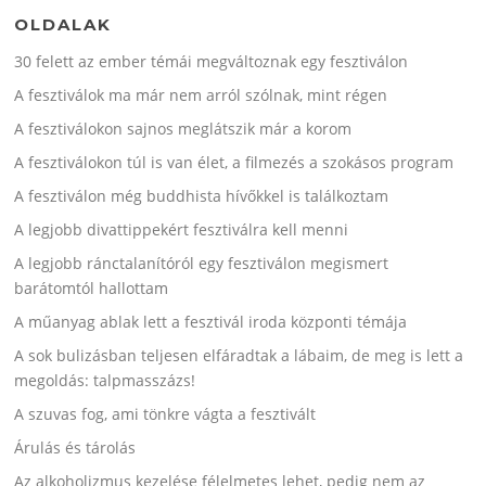
OLDALAK
30 felett az ember témái megváltoznak egy fesztiválon
A fesztiválok ma már nem arról szólnak, mint régen
A fesztiválokon sajnos meglátszik már a korom
A fesztiválokon túl is van élet, a filmezés a szokásos program
A fesztiválon még buddhista hívőkkel is találkoztam
A legjobb divattippekért fesztiválra kell menni
A legjobb ránctalanítóról egy fesztiválon megismert
barátomtól hallottam
A műanyag ablak lett a fesztivál iroda központi témája
A sok bulizásban teljesen elfáradtak a lábaim, de meg is lett a
megoldás: talpmasszázs!
A szuvas fog, ami tönkre vágta a fesztivált
Árulás és tárolás
Az alkoholizmus kezelése félelmetes lehet, pedig nem az