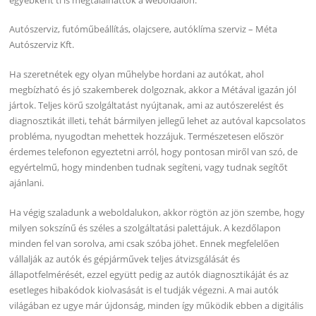
Autószerviz, futóműbeállítás, olajcsere, autóklíma szerviz – Méta
Autószerviz Kft.
Ha szeretnétek egy olyan műhelybe hordani az autókat, ahol
megbízható és jó szakemberek dolgoznak, akkor a Métával igazán jól
jártok. Teljes körű szolgáltatást nyújtanak, ami az autószerelést és
diagnosztikát illeti, tehát bármilyen jellegű lehet az autóval kapcsolatos
probléma, nyugodtan mehettek hozzájuk. Természetesen először
érdemes telefonon egyeztetni arról, hogy pontosan miről van szó, de
egyértelmű, hogy mindenben tudnak segíteni, vagy tudnak segítőt
ajánlani.
Ha végig szaladunk a weboldalukon, akkor rögtön az jön szembe, hogy
milyen sokszínű és széles a szolgáltatási palettájuk. A kezdőlapon
minden fel van sorolva, ami csak szóba jöhet. Ennek megfelelően
vállalják az autók és gépjárművek teljes átvizsgálását és
állapotfelmérését, ezzel együtt pedig az autók diagnosztikáját és az
esetleges hibakódok kiolvasását is el tudják végezni. A mai autók
világában ez ugye már újdonság, minden így működik ebben a digitális