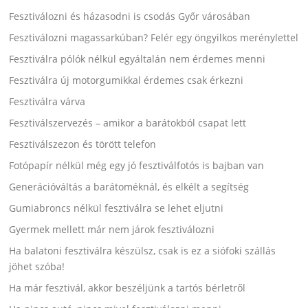
Fesztiválozni és házasodni is csodás Győr városában
Fesztiválozni magassarkúban? Felér egy öngyilkos merénylettel
Fesztiválra pólók nélkül egyáltalán nem érdemes menni
Fesztiválra új motorgumikkal érdemes csak érkezni
Fesztiválra várva
Fesztiválszervezés – amikor a barátokból csapat lett
Fesztiválszezon és törött telefon
Fotópapír nélkül még egy jó fesztiválfotós is bajban van
Generációváltás a barátoméknál, és elkélt a segítség
Gumiabroncs nélkül fesztiválra se lehet eljutni
Gyermek mellett már nem járok fesztiválozni
Ha balatoni fesztiválra készülsz, csak is ez a siófoki szállás
jöhet szóba!
Ha már fesztivál, akkor beszéljünk a tartós bérletről