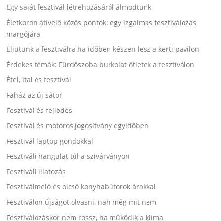
Egy saját fesztivál létrehozásáról álmodtunk
Életkoron átívelő közös pontok: egy izgalmas fesztiválozás
margójára
Eljutunk a fesztiválra ha időben készen lesz a kerti pavilon
Érdekes témák: Fürdőszoba burkolat ötletek a fesztiválon
Étel, ital és fesztivál
Faház az új sátor
Fesztivál és fejlődés
Fesztivál és motoros jogosítvány egyidőben
Fesztivál laptop gondokkal
Fesztiváli hangulat túl a szivárványon
Fesztiváli illatozás
Fesztiválmeló és olcsó konyhabútorok árakkal
Fesztiválon újságot olvasni, nah még mit nem
Fesztiválozáskor nem rossz, ha működik a klíma