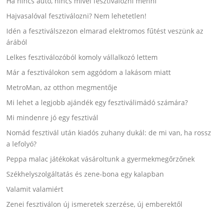
Ha nincs autó, nincs mivel fesztiválozni menni
Hajvasalóval fesztiválozni? Nem lehetetlen!
Idén a fesztiválszezon elmarad elektromos fűtést veszünk az
árából
Lelkes fesztiválozóból komoly vállalkozó lettem
Már a fesztiválokon sem aggódom a lakásom miatt
MetroMan, az otthon megmentője
Mi lehet a legjobb ajándék egy fesztiválimádó számára?
Mi mindenre jó egy fesztivál
Nomád fesztivál után kiadós zuhany dukál: de mi van, ha rossz
a lefolyó?
Peppa malac játékokat vásároltunk a gyermekmegőrzőnek
Székhelyszolgáltatás és zene-bona egy kalapban
Valamit valamiért
Zenei fesztiválon új ismeretek szerzése, új emberektől