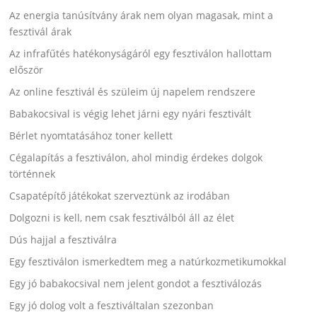
Az energia tanúsítvány árak nem olyan magasak, mint a
fesztivál árak
Az infrafűtés hatékonyságáról egy fesztiválon hallottam
először
Az online fesztivál és szüleim új napelem rendszere
Babakocsival is végig lehet járni egy nyári fesztivált
Bérlet nyomtatásához toner kellett
Cégalapítás a fesztiválon, ahol mindig érdekes dolgok
történnek
Csapatépítő játékokat szerveztünk az irodában
Dolgozni is kell, nem csak fesztiválból áll az élet
Dús hajjal a fesztiválra
Egy fesztiválon ismerkedtem meg a natúrkozmetikumokkal
Egy jó babakocsival nem jelent gondot a fesztiválozás
Egy jó dolog volt a fesztiváltalan szezonban