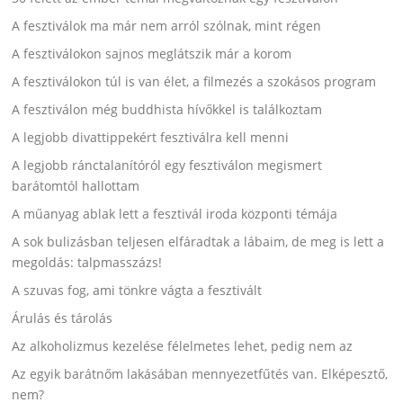
A fesztiválok ma már nem arról szólnak, mint régen
A fesztiválokon sajnos meglátszik már a korom
A fesztiválokon túl is van élet, a filmezés a szokásos program
A fesztiválon még buddhista hívőkkel is találkoztam
A legjobb divattippekért fesztiválra kell menni
A legjobb ránctalanítóról egy fesztiválon megismert
barátomtól hallottam
A műanyag ablak lett a fesztivál iroda központi témája
A sok bulizásban teljesen elfáradtak a lábaim, de meg is lett a
megoldás: talpmasszázs!
A szuvas fog, ami tönkre vágta a fesztivált
Árulás és tárolás
Az alkoholizmus kezelése félelmetes lehet, pedig nem az
Az egyik barátnőm lakásában mennyezetfűtés van. Elképesztő,
nem?