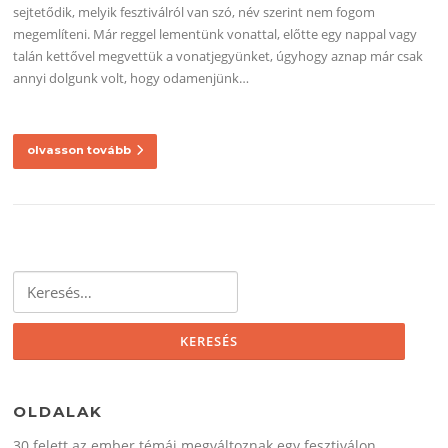
sejtetődik, melyik fesztiválról van szó, név szerint nem fogom
megemlíteni. Már reggel lementünk vonattal, előtte egy nappal vagy
talán kettővel megvettük a vonatjegyünket, úgyhogy aznap már csak
annyi dolgunk volt, hogy odamenjünk…
olvasson tovább
Keresés:
OLDALAK
30 felett az ember témái megváltoznak egy fesztiválon