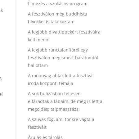
filmezés a szokásos program
ak
A fesztiválon még buddhista
hívőkkel is találkoztam
A legjobb divattippekért fesztiválra
kell menni
A legjobb ránctalanítóról egy
fesztiválon megismert barátomtól
hallottam
A műanyag ablak lett a fesztivál
A
iroda központi témája
A sok bulizásban teljesen
el
elfáradtak a lábaim, de meg is lett a
megoldás: talpmasszázs!
A szuvas fog, ami tönkre vágta a
fesztivált
Árulás és tárolás