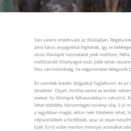
Van valami imádnivaló az illóolajban. Régóta ke
amit káros anyagokkal hígítanak, így se belélege
olcsó illóolajok használatát jobb mellőzni. Né
mellőzendő illóanyagok közt. Jobb tehát rászánni
Hisz van különbség, ha vegyszereket lélegzünk b
Én szeretek kreatív dolgokkal foglalkozni, és 
területen. Olyan, mintha venne az ember néhány 
ezeket. Az illóolajok felhasználása is sokszínű.
lehet többféle, bőrsemleges növényi olaj. S jó m
a legjobban magát, akkor neki tökéletes lehet,
népszerűbbek a fürdőteák, azaz az olyan készítmé
Ezek forró vízbe merítve mennyei aromákat adn