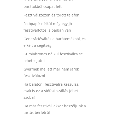
barátokból csapat lett
Fesztiválszezon és törött telefon
Fotópapír nélkül még egy jó
fesztiválfotós is bajban van
Generációváltás a barátoméknál, és
elkélt a segítség
Gumiabroncs nélkül fesztiválra se
lehet eljutni
Gyermek mellett már nem járok
fesztiválozni
Ha balatoni fesztiválra készülsz,
csak is ez a siófoki szállás jöhet
szóba!
Ha már fesztivál, akkor beszéljünk a
tartós bérletről