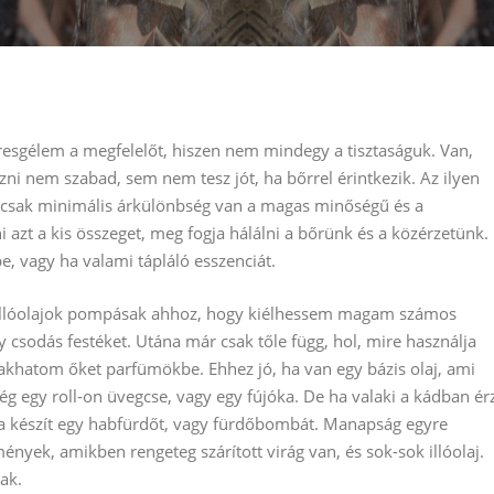
resgélem a megfelelőt, hiszen nem mindegy a tisztaságuk. Van,
zni nem szabad, sem nem tesz jót, ha bőrrel érintkezik. Az ilyen
ha csak minimális árkülönbség van a magas minőségű és a
 azt a kis összeget, meg fogja hálálni a bőrünk és a közérzetünk.
e, vagy ha valami tápláló esszenciát.
az illóolajok pompásak ahhoz, hogy kiélhessem magam számos
csodás festéket. Utána már csak tőle függ, hol, mire használja
 Rakhatom őket parfümökbe. Ehhez jó, ha van egy bázis olaj, ami
ég egy roll-on üvegcse, vagy egy fújóka. De ha valaki a kádban ér
 ha készít egy habfürdőt, vagy fürdőbombát. Manapság egyre
nyek, amikben rengeteg szárított virág van, és sok-sok illóolaj.
ak.