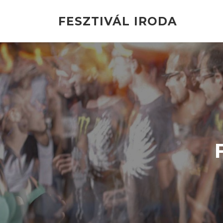
Ugrás
a
FESZTIVÁL IRODA
tartalomra