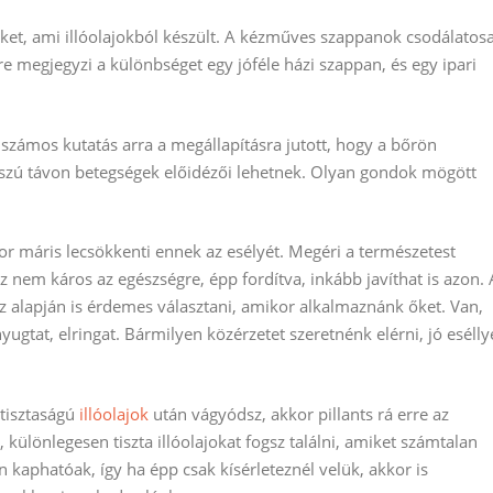
éket, ami illóolajokból készült. A kézműves szappanok csodálatos
ökre megjegyzi a különbséget egy jóféle házi szappan, és egy ipari
y számos kutatás arra a megállapításra jutott, hogy a bőrön
osszú távon betegségek előidézői lehetnek. Olyan gondok mögött
kor máris lecsökkenti ennek az esélyét. Megéri a természetest
 nem káros az egészségre, épp fordítva, inkább javíthat is azon. 
ez alapján is érdemes választani, amikor alkalmaznánk őket. Van,
yugtat, elringat. Bármilyen közérzetet szeretnénk elérni, jó esélly
tisztaságú
illóolajok
után vágyódsz, akkor pillants rá erre az
, különlegesen tiszta illóolajokat fogsz találni, amiket számtalan
kaphatóak, így ha épp csak kísérleteznél velük, akkor is