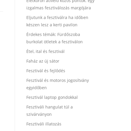
Életkoron átívelő közös pontok: egy
izgalmas fesztiválozás margójára
Eljutunk a fesztiválra ha időben
készen lesz a kerti pavilon
Érdekes témák: Fürdőszoba
burkolat ötletek a fesztiválon
Étel, ital és fesztivál
Faház az új sátor
Fesztivál és fejlődés
Fesztivál és motoros jogosítvány
egyidőben
Fesztivál laptop gondokkal
Fesztiváli hangulat túl a
szivárványon
Fesztiváli illatozás