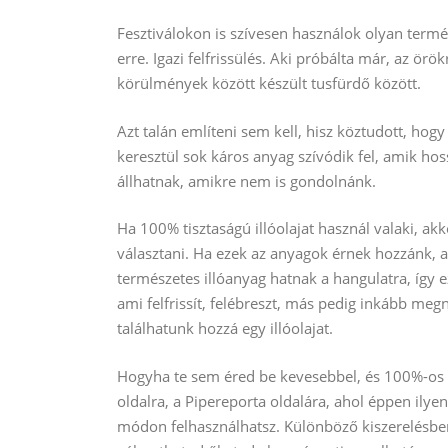
Fesztiválokon is szívesen használok olyan term
erre. Igazi felfrissülés. Aki próbálta már, az ör
körülmények között készült tusfürdő között.
Azt talán említeni sem kell, hisz köztudott, hog
keresztül sok káros anyag szívódik fel, amik h
állhatnak, amikre nem is gondolnánk.
Ha 100% tisztaságú illóolajat használ valaki, ak
választani. Ha ezek az anyagok érnek hozzánk, az
természetes illóanyag hatnak a hangulatra, így 
ami felfrissít, felébreszt, más pedig inkább megn
találhatunk hozzá egy illóolajat.
Hogyha te sem éred be kevesebbel, és 100%-os 
oldalra, a Pipereporta oldalára, ahol éppen ilyen
módon felhasználhatsz. Különböző kiszerelésben 