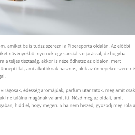
nlom, amiket be is tudsz szerezni a Pipereporta oldalán. Az előbbi
amiket növényekből nyernek egy speciális eljárással, de hogyha
a a teljes tisztaság, akkor is nézelődhetsz az oldalon, mert
ok ünnepi illat, ami alkotóknak hasznos, akik az ünnepekre szeretn
al.
k, virágosak, édesség aromájúak, parfüm utánzatok, meg amit csak
aki ne találna magának valamit itt. Nézd meg az oldalt, amit
ilágában, hidd el, hogy megéri. S ha nem hiszed, győződj meg róla 