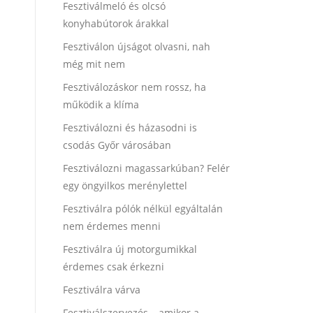
Fesztiválmeló és olcsó
konyhabútorok árakkal
Fesztiválon újságot olvasni, nah
még mit nem
Fesztiválozáskor nem rossz, ha
működik a klíma
Fesztiválozni és házasodni is
csodás Győr városában
Fesztiválozni magassarkúban? Felér
egy öngyilkos merénylettel
Fesztiválra pólók nélkül egyáltalán
nem érdemes menni
Fesztiválra új motorgumikkal
érdemes csak érkezni
Fesztiválra várva
Fesztiválszervezés – amikor a