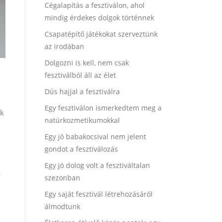
Cégalapítás a fesztiválon, ahol
mindig érdekes dolgok történnek
Csapatépítő játékokat szerveztünk
az irodában
Dolgozni is kell, nem csak
fesztiválból áll az élet
Dús hajjal a fesztiválra
Egy fesztiválon ismerkedtem meg a
ék
natúrkozmetikumokkal
Egy jó babakocsival nem jelent
gondot a fesztiválozás
Egy jó dolog volt a fesztiváltalan
a
szezonban
Egy saját fesztivál létrehozásáról
álmodtunk