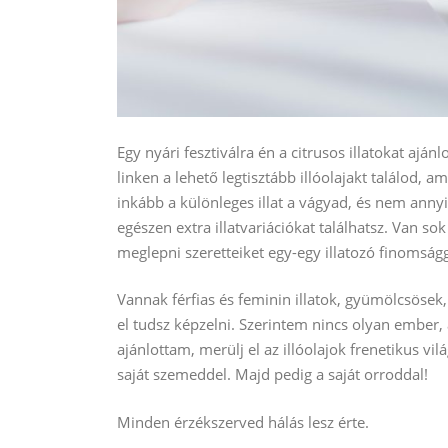
Egy nyári fesztiválra én a citrusos illatokat ajá
linken a lehető legtisztább illóolajakt találod, 
inkább a különleges illat a vágyad, és nem annyir
egészen extra illatvariációkat találhatsz. Van s
meglepni szeretteiket egy-egy illatozó finomságg
Vannak férfias és feminin illatok, gyümölcsöse
el tudsz képzelni. Szerintem nincs olyan ember, 
ajánlottam, merülj el az illóolajok frenetikus v
saját szemeddel. Majd pedig a saját orroddal!
Minden érzékszerved hálás lesz érte.