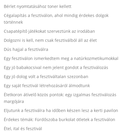
Bérlet nyomtatásához toner kellett
Cégalapítás a fesztiválon, ahol mindig érdekes dolgok
történnek
Csapatépítő játékokat szerveztünk az irodában
Dolgozni is kell, nem csak fesztiválból áll az élet
Dús hajjal a fesztiválra
Egy fesztiválon ismerkedtem meg a natúrkozmetikumokkal
Egy jó babakocsival nem jelent gondot a fesztiválozás
Egy jó dolog volt a fesztiváltalan szezonban
Egy saját fesztivál létrehozásáról álmodtunk
Életkoron átívelő közös pontok: egy izgalmas fesztiválozás
margójára
Eljutunk a fesztiválra ha időben készen lesz a kerti pavilon
Érdekes témák: Fürdőszoba burkolat ötletek a fesztiválon
Étel, ital és fesztivál