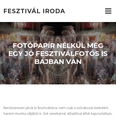
Ugrás
a
FESZTIVÁL IRODA
Menü
tartalomra
FOTÓPAPÍR NÉLKÜL MÉG
EGY JÓ FESZTIVÁLFOTÓS IS
BAJBAN VAN
Rendszeresen járok ki fesztiválokra, nem csak a szórakozás kedvéért,
hanem munka céljából is. Sok zenekarral, előadóval állok kapcsolatban,