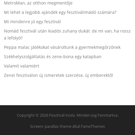
MetroMan, az otthon megmentője
Mi lehet a legjobb ajándék egy fesztiválimádó számára?
Mi mindenre jó egy fesztivál
Nomád fesztivál után kiadós zuhany dukál: de mi van, ha rossz
a lefolyó?
Peppa malac játékokat vásároltunk a gyermekmegőrzőnek
Székhelyszolgáltatás és zene-bona egy kalapban
Valamit valamiért
Zenei fesztiválon új ismeretek szerzése, új emberektől
Copyright © 2026 Fesztivál iroda. Minden Jog Fenntartva.
Screenr parallax theme
által FameThemes