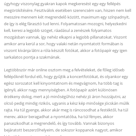
úgyhogy viszonylag gyakran kapok megkeresést egy-egy fellépés
megörökítésére. Fesztiválok esetében szerencsém van, hiszen nem kell
messzire mennem két megrendelő között, maximum egy színpadnyit,
de így is elég fárasztó tud lenni. Folyamatosan mozogni, helyezkedni
kell, keresi a legjobb szöget, ráadásul a zenészek folyamatos
mozgásban vannak, így nehéz elkapni a legjobb pillanatokat. Viszont
amikor arra kerül a sor, hogy valaki netán nyomtatott formában is
viszont kívánja látni a róla készült fotókat, akkor a fotópapír egy igen
sarkalatos pontja a szakmának.
Legtöbbször már online osztom meg a felvételeket, de főleg időseb
fellépőknél fordul elő, hogy gyűjtik a koncertfotóikat, és olyankor egy
egész sorozatot kell kinyomtatnom és megvágnom, ha több tag is
igényli, akkor nagy mennyiségben. A fotópapír azért különösen
érzékeny dolog, mert a jó minőségűhöz nehéz jó áron hozzájutni, az
olcsó pedig mindig rizikós, ugyanis a kész kép minősége jócskán múlik
rajta. Ha túl gyenge, akkor akár meg is ráncosodhat a festéktől, ha túl
merev, akkor beragadhat a nyomtatóba, ha túl fényes, akkor
panaszkodhat a megrendelő, és így tovább. Vannak bizonyos
bejáratott beszerzőhelyeim, de sokszor koppanok nagyot, amikor