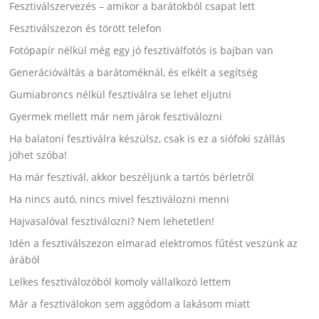
Fesztiválszervezés – amikor a barátokból csapat lett
Fesztiválszezon és törött telefon
Fotópapír nélkül még egy jó fesztiválfotós is bajban van
Generációváltás a barátoméknál, és elkélt a segítség
Gumiabroncs nélkül fesztiválra se lehet eljutni
Gyermek mellett már nem járok fesztiválozni
Ha balatoni fesztiválra készülsz, csak is ez a siófoki szállás
jöhet szóba!
Ha már fesztivál, akkor beszéljünk a tartós bérletről
Ha nincs autó, nincs mivel fesztiválozni menni
Hajvasalóval fesztiválozni? Nem lehetetlen!
Idén a fesztiválszezon elmarad elektromos fűtést veszünk az
árából
Lelkes fesztiválozóból komoly vállalkozó lettem
Már a fesztiválokon sem aggódom a lakásom miatt