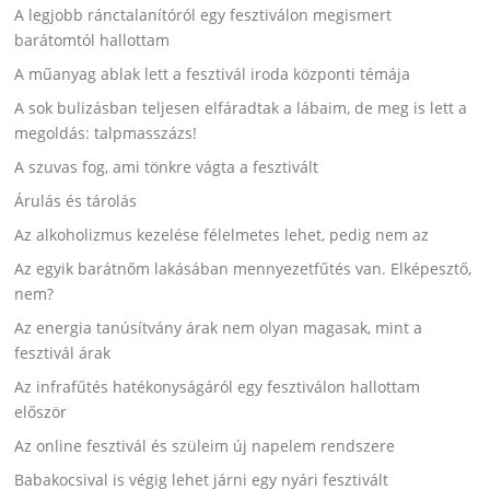
A legjobb ránctalanítóról egy fesztiválon megismert
barátomtól hallottam
A műanyag ablak lett a fesztivál iroda központi témája
A sok bulizásban teljesen elfáradtak a lábaim, de meg is lett a
megoldás: talpmasszázs!
A szuvas fog, ami tönkre vágta a fesztivált
Árulás és tárolás
Az alkoholizmus kezelése félelmetes lehet, pedig nem az
Az egyik barátnőm lakásában mennyezetfűtés van. Elképesztő,
nem?
Az energia tanúsítvány árak nem olyan magasak, mint a
fesztivál árak
Az infrafűtés hatékonyságáról egy fesztiválon hallottam
először
Az online fesztivál és szüleim új napelem rendszere
Babakocsival is végig lehet járni egy nyári fesztivált