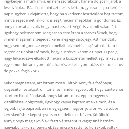
irigykedjen a munkámra, én nem szórakozni, hanem dolgozni járok a
fesztiválokra. Ráadásul, mint azt neki is leírtam, gyakran bajba kerülök
papír ügyben. Felajánlotta, hogy ha a kedvenc fesztiváljára bejuttatom,
mint a segédemet, akkor ő is segít nekem megoldani a gondomat. Ez
annyira orcátlan volt, hogy már tetszett, végül is valamit valamiért,
úgyhogy belementem. Még aznap este írtam a szervezőknek, hogy
vinnék magammal segédet, kéne még egy sajtójegy. Azt mondták,
hogy semmi gond, az enyém mellett felvehető a bejáratnál. Írtam is
rögtön az unokatesómnak, hogy elintézve, kérem a tippet! Ő pedig
nagy lelkendezve elküldött nekem a köszönetei mellett egy linket, ami
egy kimondottan nyomtató alkatrészekkel, nyomtatással kapcsolatos
dolgokkal foglalkozik.
Mikor megnéztem, azt hittem rosszul látok. Annyiféle fotópapír,
kiegészítő, festékpatron, toner és minden egyéb volt, hogy szinte el se
akartam hinni. Ráadásul, ahogy láttam, most éppen ingyenes
kiszállítással dolgoznak, úgyhogy kapva kaptam az alkalmon, és a
legjobb fajta papírból, ami megjegyzem nagyon jó áron volt a többi
kereskedéshez képest, gyorsan rendeltem is bőven. Körülbelül
annyit,hogy még a jövő évi fesztiválszezont is végigcsinálhatnám,
nagyjából akkorra fogyna el. Szerencsére rettentő korrektek voltak,