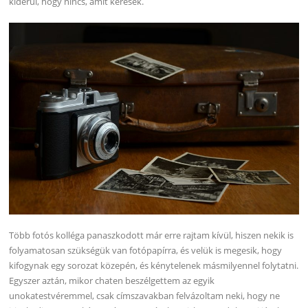
kiderül, hogy nincs, amit keresek.
Több fotós kolléga panaszkodott már erre rajtam kívül, hiszen nekik is
folyamatosan szükségük van fotópapírra, és velük is megesik, hogy
kifogynak egy sorozat közepén, és kénytelenek másmilyennel folytatni.
Egyszer aztán, mikor chaten beszélgettem az egyik
unokatestvéremmel, csak címszavakban felvázoltam neki, hogy ne