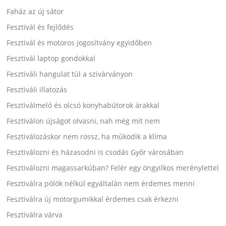
Faház az új sátor
Fesztivál és fejlődés
Fesztivál és motoros jogosítvány egyidőben
Fesztivál laptop gondokkal
Fesztiváli hangulat túl a szivárványon
Fesztiváli illatozás
Fesztiválmeló és olcsó konyhabútorok árakkal
Fesztiválon újságot olvasni, nah még mit nem
Fesztiválozáskor nem rossz, ha működik a klíma
Fesztiválozni és házasodni is csodás Győr városában
Fesztiválozni magassarkúban? Felér egy öngyilkos merénylettel
Fesztiválra pólók nélkül egyáltalán nem érdemes menni
Fesztiválra új motorgumikkal érdemes csak érkezni
Fesztiválra várva