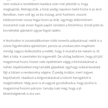
nem sokkal a rendelésem leadása után már jelezték is, hogy
megkapták, feldolgozták, a futár pedig napokon belül hozta is az árut.
Rendben, nem volt így se kis összeg, amit fizettem, viszont
többszörösen vissza fogja hozni az árát, úgyhogy eldöntöttem:
mostantól csak innen fogok papírt rendelni a fotóimhoz. Ennél jobb és
korrektebb ajánlatot úgyse fogok találni.
A fesztiválon is összetalálkoztam több ismerős pályatárssal, nekik is a
szíves figyelmükbe ajánlottam, persze az unokaöcsém majdnem
mindig nagyra düllesztette a mellét, hogy ő mutatta be nekem is, őt
illeti a hála. A szemtelen kis ingyenélő. De utólag belátom, hogy jól jött
magammal hozni, hiszen vele cipeltettem végig a fotóstáskámat a
nehéz objektívekkel meg tartalék gépekkel, úgyhogy sokkal kevésbé
fájt a hátam a rendezvény végére. Ő pedig örüljön, mert ingyen
bejuthatott, ráadásul a dolgoztatásával a túlzott berúgástól is
megkíméltem. Még azon is el vagyok gondolkodva, hogy jövőre is
magammal hozom párszor, tanulja csak meg, hogy a jó
lehetőségeknek is ára van.